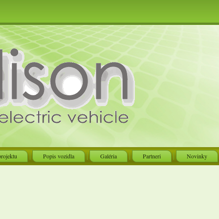
projektu
Popis vozidla
Galéria
Partneri
Novinky